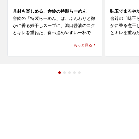
具材も楽しめる、舎鈴の特製らーめん
味玉でまろや
舎鈴の「特製らーめん」は、ふんわりと微
舎鈴の「味玉
かに香る煮干しスープに、濃口醤油のコク
かに香る煮干
とキレを重ねた、食べ進めやすい一杯で
とキレを重ね
す。もっちり感とプリっとした弾力が特長
かさを合わせ
もっと見る
の麺に、特製ならではの具材が加わり、舎
つけ麺で親し
鈴 ラーメンとしての軽やかさと満足感を一
りを感じなが
緒に楽しめます。

やかさがあり
びやすい味わい
太田でラーメンやらーめんのランチを探し
ている方、近くのラーメン屋やレストラ
太田でラーメ
ン・飲食店で気軽に食事を楽しみたい方に
ている方、近
もおすすめです。六厘舎の流れも感じられ
ン・飲食店で
る、つけ麺で親しまれている舎鈴 店舗で、
もおすすめで
つけ麺とはまた違う特製らーめんをぜひお
る舎鈴 店舗
楽しみください。
りんならでは
みください。