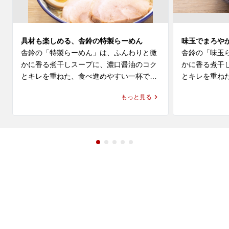
具材も楽しめる、舎鈴の特製らーめん
味玉でまろや
舎鈴の「特製らーめん」は、ふんわりと微
舎鈴の「味玉
かに香る煮干しスープに、濃口醤油のコク
かに香る煮干
とキレを重ねた、食べ進めやすい一杯で
とキレを重ね
す。もっちり感とプリっとした弾力が特長
かさを合わせ
もっと見る
の麺に、特製ならではの具材が加わり、舎
つけ麺で親し
鈴 ラーメンとしての軽やかさと満足感を一
りを感じなが
緒に楽しめます。

やかさがあり
びやすい味わい
武蔵小杉でラーメンやらーめんのランチを
探している方、近くのラーメン屋やレスト
武蔵小杉でラ
ラン・飲食店で気軽に食事を楽しみたい方
探している方
にもおすすめです。六厘舎の流れも感じら
ラン・飲食店
れる、つけ麺で親しまれている舎鈴 店舗
にもおすすめ
で、つけ麺とはまた違う特製らーめんをぜ
れる舎鈴 店
ひお楽しみください。
ゃりんならで