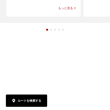
す。もっちり感とプリっとした弾力が特長
かさを合わせ
もっと見る
の麺に、特製ならではの具材が加わり、舎
つけ麺で親し
鈴 ラーメンとしての軽やかさと満足感を一
りを感じなが
緒に楽しめます。

やかさがあり
びやすい味わい
小岩でラーメンやらーめんのランチを探し
ている方、近くのラーメン屋やレストラ
小岩でラーメ
ン・飲食店で気軽に食事を楽しみたい方に
ている方、近
もおすすめです。六厘舎の流れも感じられ
ン・飲食店で
る、つけ麺で親しまれている舎鈴 店舗で、
もおすすめで
つけ麺とはまた違う特製らーめんをぜひお
る舎鈴 店舗
楽しみください。
りんならでは
みください。
ルートを検索する