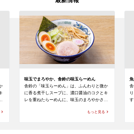
最新情報
味玉でまろやか、舎鈴の味玉らーめん
魚
か
舎鈴の「味玉らーめん」は、ふんわりと微か
舎
キ
に香る煮干しスープに、濃口醤油のコクとキ
り
っ
レを重ねたらーめんに、味玉のまろやかさを
す
特
合わせて楽しめる定番の一杯です。つけ麺で
冷
もっと見る
と
親しまれている舎鈴らしい味づくりを感じな
杯
がらも、らーめんならではの軽やかさがあ
れ
り、ランチや普段の食事にも選びやすい味わ