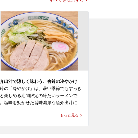
介出汁で涼しく味わう、舎鈴の冷やかけ
毎日食べやすい
鈴の「冷やかけ」は、暑い季節でもすっき
舎鈴の「特製つ
と楽しめる期間限定の冷たいラーメンで
鶏の動物スープ
。塩味を効かせた旨味濃厚な魚介出汁に、
Wスープのつけ
水で締めた舎鈴の特注中太麺を合わせた一
める一杯です。
もっと見る
で、つけ麺 舎鈴や舎鈴 ラーメンで親しま
りながら、魚介
ている方にも新鮮に楽しめる味わいです。

ンチにも日常使
つけめんです。
