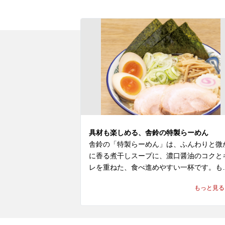
具材も楽しめる、舎鈴の特製らーめん
舎鈴の「特製らーめん」は、ふんわりと微
に香る煮干しスープに、濃口醤油のコクと
レを重ねた、食べ進めやすい一杯です。も
ちり感とプリっとした弾力が特長の麺に、
もっと見る
製ならではの具材が加わり、舎鈴 ラーメン
しての軽やかさと満足感を一緒に楽しめま
す。
