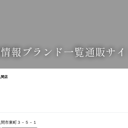
業情報
ブランド一覧
通販サイ
入間店
玉県入間市東町３－５－１