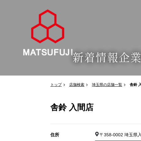
新着情報
企
トップ
店舗検索
埼玉県の店舗一覧
舎鈴 
舎鈴 入間店
住所
〒358-0002 埼