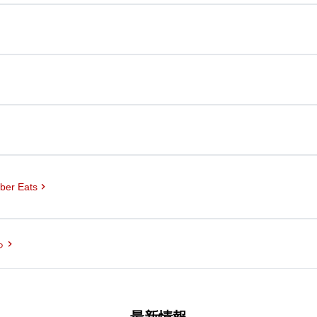
ber Eats
ら