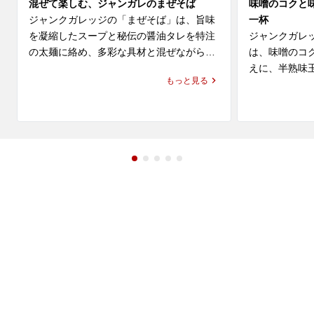
混ぜて楽しむ、ジャンガレのまぜそば
味噌のコクと
ジャンクガレッジの「まぜそば」は、旨味
一杯
を凝縮したスープと秘伝の醤油タレを特注
ジャンクガレ
の太麺に絡め、多彩な具材と混ぜながら楽
は、味噌のコ
しむ看板メニューです。ニンニクとブラッ
えに、半熟味
もっと見る
クペッパーが利いた濃厚な後引く味わい
しめるラーメ
に、分厚い煮豚チャーシューが重なり、ジ
いながら食べ
ャンガレらしい食べ応えを感じられます。

が好きな方は
ある一杯を選び
ふじみ野でラーメンやまぜそばのランチを
探している方、近くのラーメン屋やレスト
ふじみ野でラ
ラン・飲食店でしっかり満足感のある一杯
している方、
を選びたい方にもおすすめです。二郎系ラ
ン・飲食店で
ーメンが好きな方にも選びやすく、油そば
すめです。油
とはまた違う、ジャンクガレッジ 店舗なら
う、ジャンク
ではのまぜそばをぜひお楽しみください。
味噌ラーメン