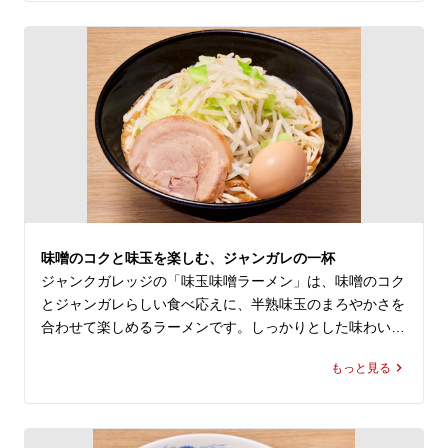
大宮駅でラーメンやまぜそばのランチを探している方、近
くのラーメン屋やレストラン・飲食店でしっかり満足感の
ある一杯を選びたい方にもおすすめです。二郎系ラーメン
が好きな方にも選びやすく、油そばとはまた違う、ジャン
クガレッジ 店舗ならではのまぜそばをぜひお楽しみくだ
さい。
味噌のコクと味玉を楽しむ、ジャンガレの一杯
ジャンクガレッジの「味玉味噌ラーメン」は、味噌のコク
とジャンガレらしい食べ応えに、半熟味玉のまろやかさを
合わせて楽しめるラーメンです。しっかりとした味わいな
がら食べ進めやすく、二郎系ラーメンが好きな方はもちろ
もっと見る
ん、ランチで満足感のある一杯を選びたい方にもおすすめ
です。

大宮駅でラーメンや二郎系のランチを探している方、近く