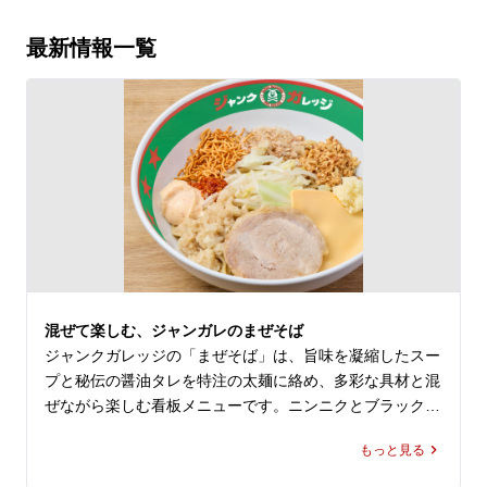
最新情報一覧
混ぜて楽しむ、ジャンガレのまぜそば
ジャンクガレッジの「まぜそば」は、旨味を凝縮したスー
プと秘伝の醤油タレを特注の太麺に絡め、多彩な具材と混
ぜながら楽しむ看板メニューです。ニンニクとブラックペ
ッパーが利いた濃厚な後引く味わいに、分厚い煮豚チャー
もっと見る
シューが重なり、ジャンガレらしい食べ応えを感じられま
す。
