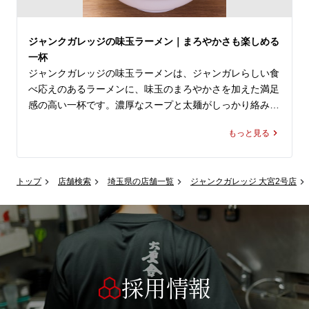
ジャンクガレッジの味玉ラーメン｜まろやかさも楽しめる
一杯
ジャンクガレッジの味玉ラーメンは、ジャンガレらしい食
べ応えのあるラーメンに、味玉のまろやかさを加えた満足
感の高い一杯です。濃厚なスープと太麺がしっかり絡み、
力強い旨みの中に味玉のコクが重なることで、最後まで食
もっと見る
べ進めやすい味わいに仕上がっています。二郎系ラーメン
が好きな方はもちろん、ランチにしっかり食べたい時にも
選びやすく、ジャンクガレッジ 店舗ならではの魅力を感
トップ
店舗検索
埼玉県の店舗一覧
ジャンクガレッジ 大宮2号店
じられる定番メニューです。大宮駅でラーメン屋やレスト
ラン、飲食店をお探しの際は、ぜひジャンクガレッジへお
立ち寄りください。油そばやまぜそばとはまた違った、ジ
ャンガレ メニューならではの満足感をお楽しみいただけ
ます。
採用情報