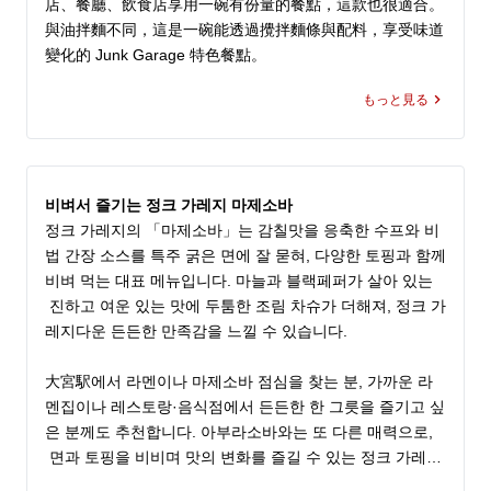
店、餐廳、飲食店享用一碗有份量的餐點，這款也很適合。
與油拌麵不同，這是一碗能透過攪拌麵條與配料，享受味道
變化的 Junk Garage 特色餐點。
もっと見る
비벼서 즐기는 정크 가레지 마제소바
정크 가레지의 「마제소바」는 감칠맛을 응축한 수프와 비
법 간장 소스를 특주 굵은 면에 잘 묻혀, 다양한 토핑과 함께 
비벼 먹는 대표 메뉴입니다. 마늘과 블랙페퍼가 살아 있는
 진하고 여운 있는 맛에 두툼한 조림 차슈가 더해져, 정크 가
레지다운 든든한 만족감을 느낄 수 있습니다.

大宮駅에서 라멘이나 마제소바 점심을 찾는 분, 가까운 라
멘집이나 레스토랑·음식점에서 든든한 한 그릇을 즐기고 싶
은 분께도 추천합니다. 아부라소바와는 또 다른 매력으로,
 면과 토핑을 비비며 맛의 변화를 즐길 수 있는 정크 가레지
 매장만의 한 그릇입니다.