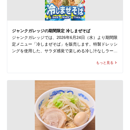
ジャンクガレッジの期間限定 冷しまぜそば
ジャンクガレッジでは、2026年6月24日（水）より期間限
定メニュー「冷しまぜそば」を販売します。特製ドレッシ
ングを使用した、サラダ感覚で楽しめる冷し汁なしラーメ
ンで、ジャンガレらしいジャンク感がありながら、暑い日
もっと見る
にも食べやすい清涼感のある一杯です。まぜそばや油そば
が好きな方はもちろん、ランチでしっかり食べたい方にも
おすすめです。大宮駅でラーメンやまぜそばを楽しめる飲
食店をお探しの際は、ぜひお近くのジャンクガレッジへお
立ち寄りください。期間限定・数量限定のため、なくなり
次第終了となります。