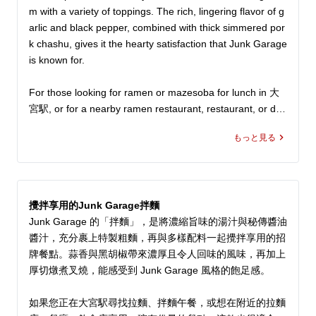
m with a variety of toppings. The rich, lingering flavor of g
arlic and black pepper, combined with thick simmered por
k chashu, gives it the hearty satisfaction that Junk Garage 
is known for.

For those looking for ramen or mazesoba for lunch in 大
宮駅, or for a nearby ramen restaurant, restaurant, or dini
ng spot where they can enjoy a filling meal, this is a reco
もっと見る
mmended choice. Enjoy a Junk Garage-style bowl with a
 different appeal from abura soba, where the noodles and 
toppings come together as you mix them.
攪拌享用的Junk Garage拌麵
Junk Garage 的「拌麵」，是將濃縮旨味的湯汁與秘傳醬油
醬汁，充分裹上特製粗麵，再與多樣配料一起攪拌享用的招
牌餐點。蒜香與黑胡椒帶來濃厚且令人回味的風味，再加上
厚切燉煮叉燒，能感受到 Junk Garage 風格的飽足感。

如果您正在大宮駅尋找拉麵、拌麵午餐，或想在附近的拉麵