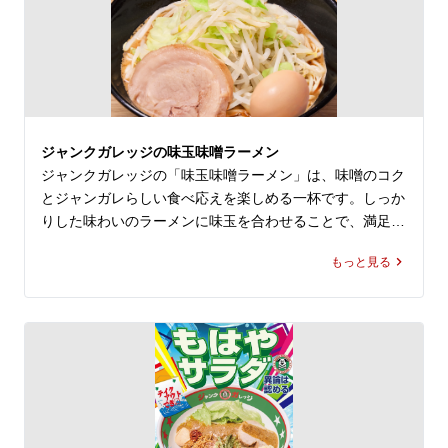
とはまた違う、ジャンクガレッジ 店舗ならではの一杯を
ジャンクガレッジの味玉味噌ラーメン
ジャンクガレッジの「味玉味噌ラーメン」は、味噌のコク
とジャンガレらしい食べ応えを楽しめる一杯です。しっか
りした味わいのラーメンに味玉を合わせることで、満足感
がありながらも食べ進めやすい仕上がりになっています。
もっと見る
二郎系ラーメンが好きな方はもちろん、ランチでしっかり
食べたい方にもおすすめです。大宮駅でラーメン屋や飲食
店、レストランをお探しの際は、ぜひお近くのジャンクガ
レッジへお立ち寄りください。油そばやまぜそばとはまた
違う、ジャンガレ メニューならではの力強い味わいをお
楽しみいただけます。