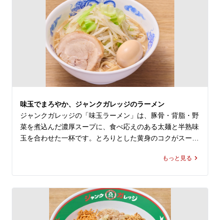
のラーメン屋やレストラン・飲食店でしっかり食べたい方
にもおすすめです。油そばやまぜそばとはまた違う、ジャ
ンクガレッジ 店舗ならではの味玉味噌ラーメンをぜひお
楽しみください。
味玉でまろやか、ジャンクガレッジのラーメン
ジャンクガレッジの「味玉ラーメン」は、豚骨・背脂・野
菜を煮込んだ濃厚スープに、食べ応えのある太麺と半熟味
玉を合わせた一杯です。とろりとした黄身のコクがスープ
に重なり、ジャンガレらしいガツンとした満足感の中に
もっと見る
も、まろやかな味わいを楽しめます。

大宮駅でラーメンや二郎系ラーメンのランチを探している
方、近くのラーメン屋やレストラン・飲食店でしっかり食
べたい方にもおすすめです。ヤサイ・ニンニク・アブラの
無料トッピングで好みに合わせやすく、油そばやまぜそば