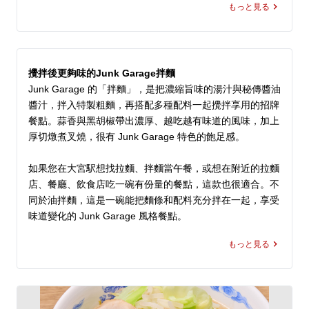
もっと見る
攪拌後更夠味的Junk Garage拌麵
Junk Garage 的「拌麵」，是把濃縮旨味的湯汁與秘傳醬油
醬汁，拌入特製粗麵，再搭配多種配料一起攪拌享用的招牌
餐點。蒜香與黑胡椒帶出濃厚、越吃越有味道的風味，加上
厚切燉煮叉燒，很有 Junk Garage 特色的飽足感。

如果您在大宮駅想找拉麵、拌麵當午餐，或想在附近的拉麵
店、餐廳、飲食店吃一碗有份量的餐點，這款也很適合。不
同於油拌麵，這是一碗能把麵條和配料充分拌在一起，享受
味道變化的 Junk Garage 風格餐點。
もっと見る