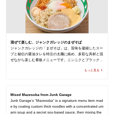
とはまた違う、ジャンクガレッジ 店舗ならではの味玉ラ
ーメンをぜひお楽しみください。
混ぜて楽しむ、ジャンクガレッジのまぜそば
ジャンクガレッジの「まぜそば」は、旨味を凝縮したスー
プと秘伝の醤油タレを特注の太麺に絡め、多彩な具材と混
ぜながら楽しむ看板メニューです。ニンニクとブラックペ
ッパーが利いた濃厚な後引く味わいに、分厚い煮豚チャー
もっと見る
シューが重なり、ジャンガレらしい食べ応えを感じられま
す。
Mixed Mazesoba from Junk Garage
Junk Garage’s “Mazesoba” is a signature menu item mad
e by coating custom thick noodles with a concentrated um
ami soup and a secret soy-based sauce, then mixing the