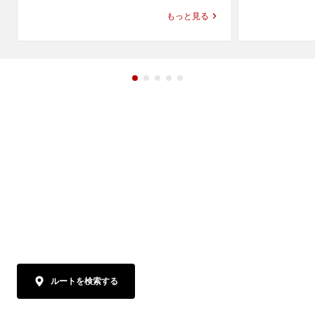
すめのセットメニューです。野菜たっぷり
っぷり取り入
もっと見る
のタンメンに味噌の深みが重なり、相性の
ギョウザを合
よいギョウザと一緒に、中華らしい満足感
足感と中華ら
のある食事を楽しめます。

わえます。

丸の内でラーメンやタンメンのランチを探
丸の内でラー
している方、近くのラーメン屋やレストラ
している方、
ン・飲食店で満足感のある一食を選びたい
ン・飲食店で
方にもおすすめです。トナリ ラーメンの魅
にもおすすめ
力を味噌のコクで楽しめる、タンメン トナ
はまた違う組
リならではの「味噌タンギョウ」をぜひお
ナリならでは
楽しみください。
しみください
ルートを検索する