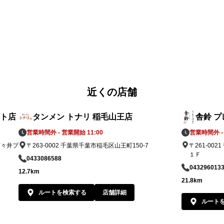
近くの店舗
ット店
タンメン トナリ 稲毛山王店
舎鈴 
営業時間外 - 営業開始 11:00
営業時間外 - 
酒々井プ
〒263-0002 千葉県千葉市稲毛区山王町150-7
〒261-0
１Ｆ
0433086588
043296013
12.7km
21.8km
ルートを検索する
店舗詳細
ルート