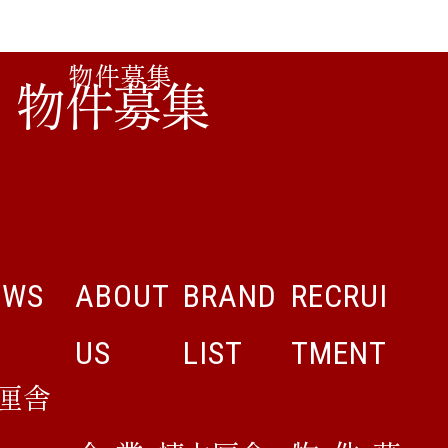
物件募集
EWS
ABOUT
BRAND
RECRUI
US
LIST
TMENT
厘舎