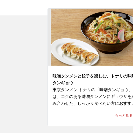
味噌タンメンと餃子を楽しむ、トナリの味
タンギョウ
東京タンメン トナリの「味噌タンギョウ」
は、コクのある味噌タンメンにギョウザを
み合わせた、しっかり食べたい方におすす
のセットメニューです。野菜たっぷりのタ
もっと見る
メンに味噌の深みが重なり、相性のよいギ
ウザと一緒に、中華らしい満足感のある食
を楽しめます。
