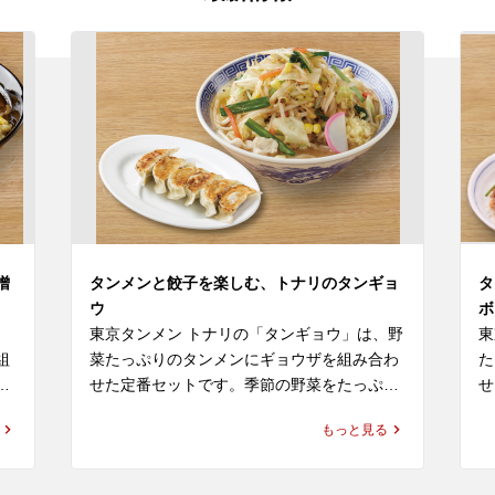
噌
タンメンと餃子を楽しむ、トナリのタンギョ
タ
ウ
ボ
東京タンメン トナリの「タンギョウ」は、野
東
組
菜たっぷりのタンメンにギョウザを組み合わ
た
め
せた定番セットです。季節の野菜をたっぷり
せ
ン
取り入れたタンメンに、相性のよいギョウザ
ぷ
もっと見る
ョ
を合わせることで、ラーメンの満足感と中華
感
事
らしい食事の楽しさを一緒に味わえます。

か