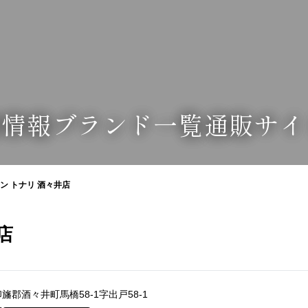
業情報
ブランド一覧
通販サイ
ン トナリ 酒々井店
店
県印旛郡酒々井町馬橋58-1字出戸58-1