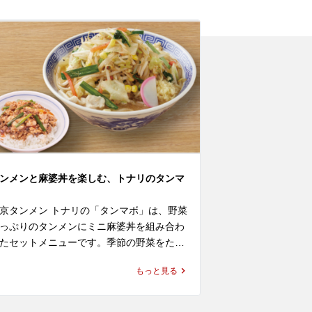
Tanmen & Mapo 
Tokyo Tanmen Ton
enu that combine
with a mini mapo 
ures plenty of se
mini mapo bowl a
yle flavor, makin
 want a hearty mea
ンメンと麻婆丼を楽しむ、トナリのタンマ
For those looking
nch in 南酒々井, or
京タンメン トナリの「タンマボ」は、野菜
urant, restaurant
っぷりのタンメンにミニ麻婆丼を組み合わ
an enjoy a fillin
たセットメニューです。季節の野菜をたっ
d choice. Enjoy T
り取り入れたタンメンに、中華らしい満足
pairing from Tang
もっと見る
のあるミニ麻婆丼を合わせることで、しっ
り食べたい時にも選びやすい一食です。
