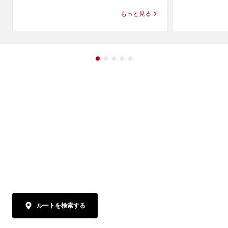
かさを合わせて楽しめる定番の一杯です。
に、冷水で締
もっと見る
つけ麺で親しまれている舎鈴らしい味づく
せた一杯で、つ
りを感じながらも、らーめんならではの軽
で親しまれて
やかさがあり、ランチや普段の食事にも選
わいです。

びやすい味わいです。

幕張新都心で
幕張新都心でラーメンやらーめんのランチ
探している方
を探している方、近くのラーメン屋やレス
ラン・飲食店
トラン・飲食店で気軽に食事を楽しみたい
方にもおすす
方にもおすすめです。六厘舎の流れも感じ
の、暑い日に
られる舎鈴 店舗で、つけ麺とはまた違う、
楽しみくださ
しゃりんならではの味玉らーめんをぜひお
楽しみください。
ルートを検索する