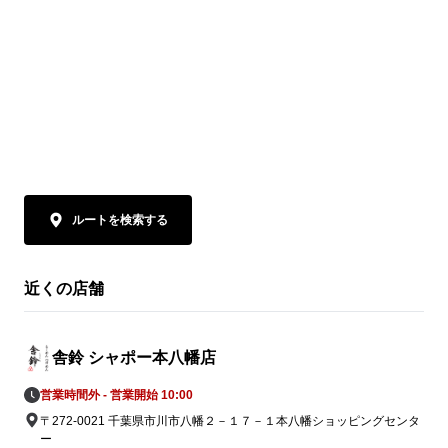
もおすすめです。六厘舎の流れも感じられ
ン・飲食店で
る、つけ麺で親しまれている舎鈴 店舗で、
もおすすめで
つけ麺とはまた違う特製らーめんをぜひお
る舎鈴 店舗
楽しみください。
りんならでは
みください。
ルートを検索する
近くの店舗
舎鈴 シャポー本八幡店
営業時間外 - 営業開始 10:00
〒272-0021 千葉県市川市八幡２－１７－１本八幡ショッピングセンタ
ー