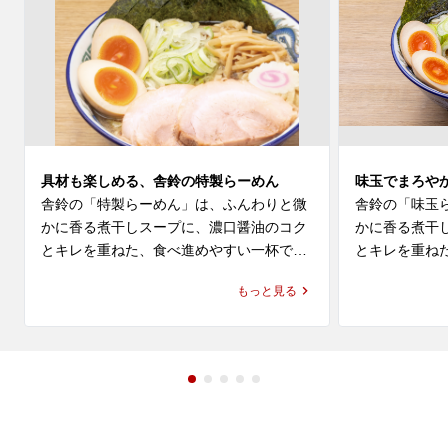
具材も楽しめる、舎鈴の特製らーめん
味玉でまろや
舎鈴の「特製らーめん」は、ふんわりと微
舎鈴の「味玉
かに香る煮干しスープに、濃口醤油のコク
かに香る煮干
とキレを重ねた、食べ進めやすい一杯で
とキレを重ね
す。もっちり感とプリっとした弾力が特長
かさを合わせ
もっと見る
の麺に、特製ならではの具材が加わり、舎
つけ麺で親し
鈴 ラーメンとしての軽やかさと満足感を一
りを感じなが
緒に楽しめます。

やかさがあり
びやすい味わい
船橋でラーメンやらーめんのランチを探し
ている方、近くのラーメン屋やレストラ
船橋でラーメ
ン・飲食店で気軽に食事を楽しみたい方に
ている方、近