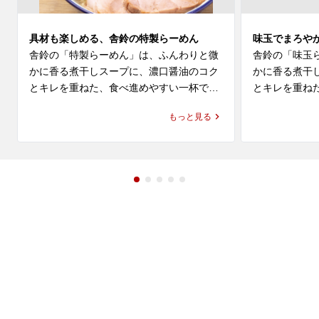
具材も楽しめる、舎鈴の特製らーめん
味玉でまろや
舎鈴の「特製らーめん」は、ふんわりと微
舎鈴の「味玉
かに香る煮干しスープに、濃口醤油のコク
かに香る煮干
とキレを重ねた、食べ進めやすい一杯で
とキレを重ね
す。もっちり感とプリっとした弾力が特長
かさを合わせ
もっと見る
の麺に、特製ならではの具材が加わり、舎
つけ麺で親し
鈴 ラーメンとしての軽やかさと満足感を一
りを感じなが
緒に楽しめます。

やかさがあり
びやすい味わい
赤坂でラーメンやらーめんのランチを探し
ている方、近くのラーメン屋やレストラ
赤坂でラーメ
ン・飲食店で気軽に食事を楽しみたい方に
ている方、近
もおすすめです。六厘舎の流れも感じられ
ン・飲食店で
る、つけ麺で親しまれている舎鈴 店舗で、
もおすすめで
つけ麺とはまた違う特製らーめんをぜひお
る舎鈴 店舗
楽しみください。
りんならでは
みください。