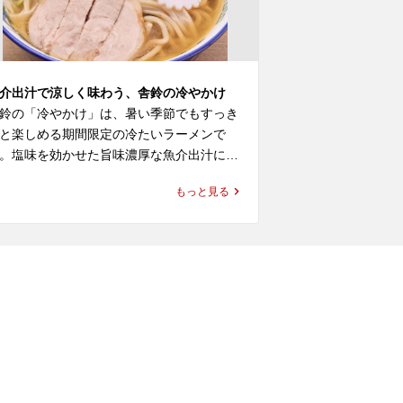
介出汁で涼しく味わう、舎鈴の冷やかけ
毎日食べやすい
鈴の「冷やかけ」は、暑い季節でもすっき
舎鈴の「特製つ
と楽しめる期間限定の冷たいラーメンで
鶏の動物スープ
。塩味を効かせた旨味濃厚な魚介出汁に、
Wスープのつけ
水で締めた舎鈴の特注中太麺を合わせた一
める一杯です。
もっと見る
で、つけ麺 舎鈴や舎鈴 ラーメンで親しま
りながら、魚介
ている方にも新鮮に楽しめる味わいです。

ンチにも日常使
つけめんです。

横浜でラーメンやつけ麺のランチを探して
る方、近くのラーメン屋やレストラン・飲
新横浜でラーメ
店で重すぎない食事を選びたい方にもおす
いる方、近くの
めです。しゃりんならではの、暑い日に食
食店で気軽に食
やすい冷やかけをぜひお楽しみください。
めです。舎鈴 店
製つけめんをぜ