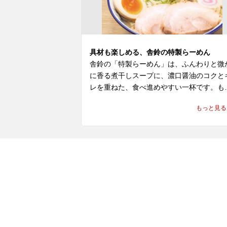
具材も楽しめる、舎鈴の特製らーめん
舎鈴の「特製らーめん」は、ふんわりと微
に香る煮干しスープに、濃口醤油のコクと
レを重ねた、食べ進めやすい一杯です。も
ちり感とプリっとした弾力が特長の麺に、
もっと見る
製ならではの具材が加わり、舎鈴 ラーメン
しての軽やかさと満足感を一緒に楽しめま
す。

新横浜でラーメンやらーめんのランチを探
ている方、近くのラーメン屋やレストラン
飲食店で気軽に食事を楽しみたい方にもお
すめです。六厘舎の流れも感じられる、つ
麺で親しまれている舎鈴 店舗で、つけ麺と
また違う特製らーめんをぜひお楽しみくだ