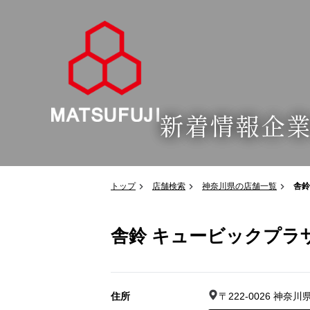
新着情報
企
トップ
店舗検索
神奈川県の店舗一覧
舎鈴
舎鈴 キュービックプラ
住所
〒222-0026 