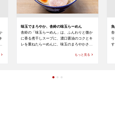
味玉でまろやか、舎鈴の味玉らーめん
魚
か
舎鈴の「味玉らーめん」は、ふんわりと微か
舎
キ
に香る煮干しスープに、濃口醤油のコクとキ
り
っ
レを重ねたらーめんに、味玉のまろやかさを
す
特
合わせて楽しめる定番の一杯です。つけ麺で
冷
もっと見る
と
親しまれている舎鈴らしい味づくりを感じな
杯
がらも、らーめんならではの軽やかさがあ
れ
り、ランチや普段の食事にも選びやすい味わ
いです。

新
し
い
・
新横浜でラーメンやらーめんのランチを探し
食
す
ている方、近くのラーメン屋やレストラン・
す
け
飲食店で気軽に食事を楽しみたい方にもおす
べ
は
すめです。六厘舎の流れも感じられる舎鈴 店
さ
舗で、つけ麺とはまた違う、しゃりんならで