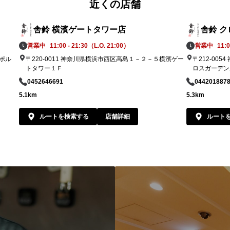
近くの店舗
舎鈴 横濱ゲートタワー店
舎鈴 
営業中
11:00 - 21:30（L.O. 21:00）
営業中
11:0
浜ポル
〒220-0011 神奈川県横浜市西区高島１－２－５横濱ゲー
〒212-00
トタワー１Ｆ
ロスガーデン
0452646691
044201887
5.1km
5.3km
ルートを検索する
店舗詳細
ルート