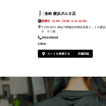
舎鈴 横浜ポルタ店
営業中
11:00 - 23:00（L.O. 22:30）
〒220-0011 神奈川県横浜市西区高島２－１６横
タ Ｂ１階
0455346628
4.8km
ルートを検索する
店舗詳細