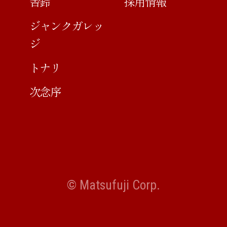
舎鈴
採用情報
ジャンクガレッ
ジ
トナリ
次念序
© Matsufuji Corp.