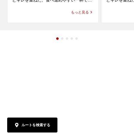
とキレを重ねた、食べ進めやすい一杯で
とキレを重ね
す。もっちり感とプリっとした弾力が特長
かさを合わせ
もっと見る
の麺に、特製ならではの具材が加わり、舎
つけ麺で親し
鈴 ラーメンとしての軽やかさと満足感を一
りを感じなが
緒に楽しめます。

やかさがあり
びやすい味わい
横浜でラーメンやらーめんのランチを探し
ている方、近くのラーメン屋やレストラ
横浜でラーメ
ン・飲食店で気軽に食事を楽しみたい方に
ている方、近
もおすすめです。六厘舎の流れも感じられ
ン・飲食店で
る、つけ麺で親しまれている舎鈴 店舗で、
もおすすめで
つけ麺とはまた違う特製らーめんをぜひお
る舎鈴 店舗
楽しみください。
りんならでは
みください。
ルートを検索する